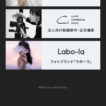
©2023 La-vie Factory