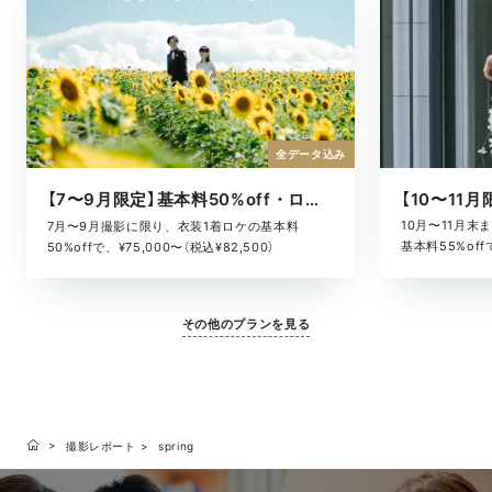
全データ込み
【7〜9月限定】基本料50%off・ロケキャンペーン
10月〜11月
7月〜9月撮影に限り、衣装1着ロケの基本料
基本料55%offで
50%offで、¥75,000〜（税込¥82,500）
その他のプランを見る
撮影レポート
spring