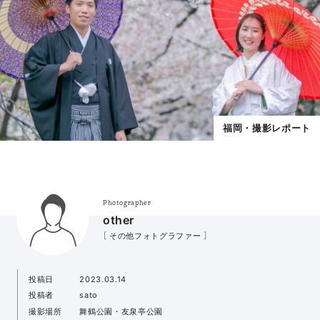
福岡・撮影レポート
Photographer
other
［ その他フォトグラファー ］
投稿日
2023.03.14
投稿者
sato
撮影場所
舞鶴公園・友泉亭公園