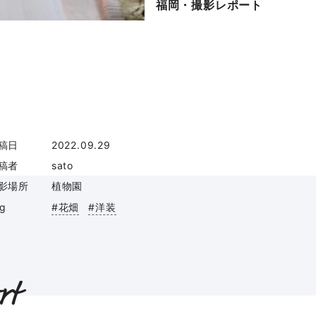
福岡・撮影レポート
稿日
2022.09.29
稿者
sato
影場所
植物園
ag
#花畑
#洋装
rt