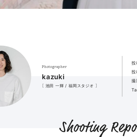
投
Photographer
投
kazuki
撮
［ 池田 一輝 / 福岡スタジオ ］
T
Shooting Repo