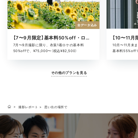
全データ込み
【7〜9月限定】基本料50%off・ロケキャンペーン
10月〜11月
7月〜9月撮影に限り、衣装1着ロケの基本料
基本料55%offで
50%offで、¥75,000〜（税込¥82,500）
その他のプランを見る
撮影レポート
思い出の場所で