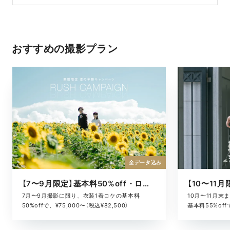
おすすめの撮影プラン
全データ込み
【7〜9月限定】基本料50%off・ロケキャンペーン
10月〜11月
7月〜9月撮影に限り、衣装1着ロケの基本料
基本料55%offで
50%offで、¥75,000〜（税込¥82,500）