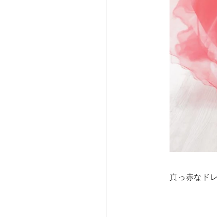
真っ赤なド