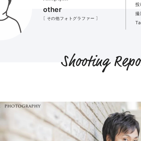
投
other
撮
［ その他フォトグラファー ］
T
Shooting Repo