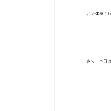
お身体崩さ
さて、本日