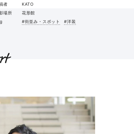
稿者
KATO
影場所
花形館
ag
#街並み・スポット
#洋装
rt