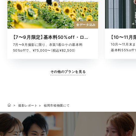
全データ込み
【7〜9月限定】基本料50%off・ロケキャンペーン
10月〜11月
7月〜9月撮影に限り、衣装1着ロケの基本料
基本料55%offで
50%offで、¥75,000〜（税込¥82,500）
その他のプランを見る
撮影レポート
福岡市植物園にて