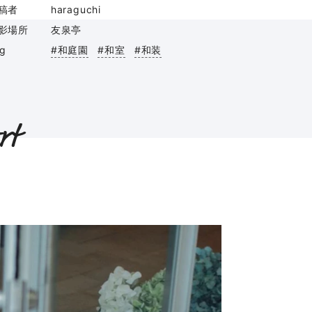
稿者
haraguchi
影場所
友泉亭
ag
#和庭園
#和室
#和装
rt