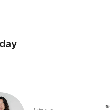
day
投
Photographer