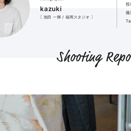
投
kazuki
撮
［ 池田 一輝 / 福岡スタジオ ］
T
Shooting Repo