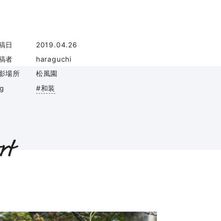
稿日
2019.04.26
稿者
haraguchi
影場所
松風園
ag
#和装
rt