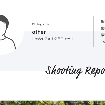
投
Photographer
投
other
撮
［ その他フォトグラファー ］
T
Shooting Repo