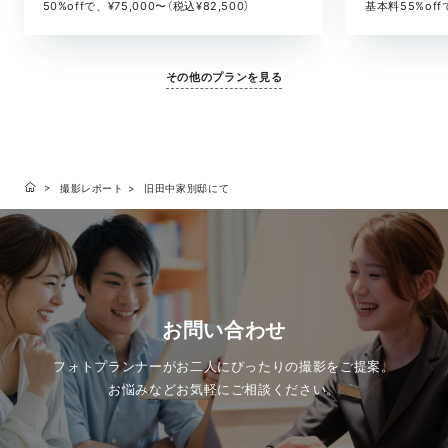
基本料55%offで
50%offで、¥75,000〜（税込¥82,500）
その他のプランを見る
撮影レポート
旧田中家別邸にて
お問い合わせ
フォトプランナーがお二人にぴったりの撮影をご提案。
お悩みなどお気軽にご相談ください。