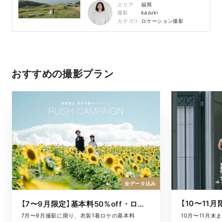
エリア
福岡
撮影
kazuki
カテゴリ
ロケーション撮影
おすすめの撮影プラン
全データ込み
【7〜9月限定】基本料50%off・ロケキャンペーン
10月〜11月
7月〜9月撮影に限り、衣装1着ロケの基本料