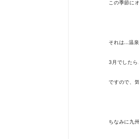
この季節に
それは...温
3月でした
ですので、
ちなみに九