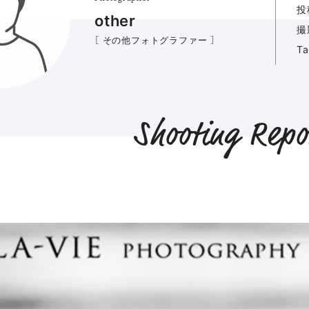
投
other
撮
［ その他フォトグラファー ］
T
Shooting Repo