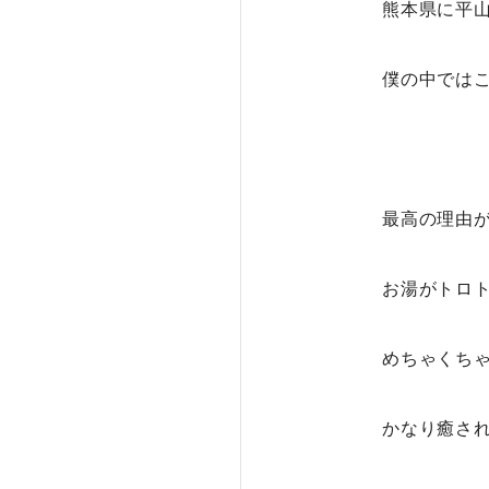
熊本県に平
僕の中では
最高の理由
お湯がトロ
めちゃくち
かなり癒さ