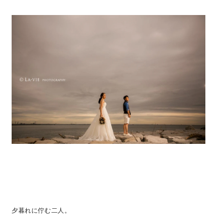
夕暮れに佇む二人。