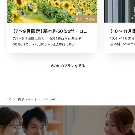
全データ込み
【7〜9月限定】基本料50%off・ロケキャンペーン
10月〜11月
7月〜9月撮影に限り、衣装1着ロケの基本料
基本料55%offで
50%offで、¥75,000〜（税込¥82,500）
その他のプランを見る
撮影レポート
natural