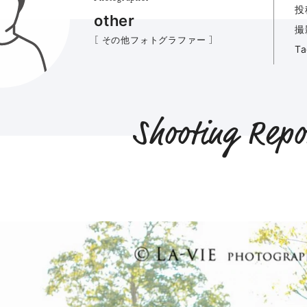
投
other
撮
［ その他フォトグラファー ］
T
Shooting Repo