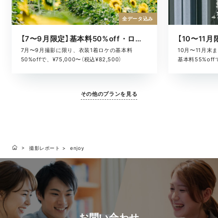
全データ込み
【7〜9月限定】基本料50%off・ロケキャンペーン
10月〜11月
7月〜9月撮影に限り、衣装1着ロケの基本料
基本料55%offで
50%offで、¥75,000〜（税込¥82,500）
その他のプランを見る
撮影レポート
enjoy
お問い合わせ