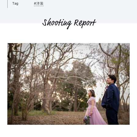
Tag
#洋装
Shooting Report