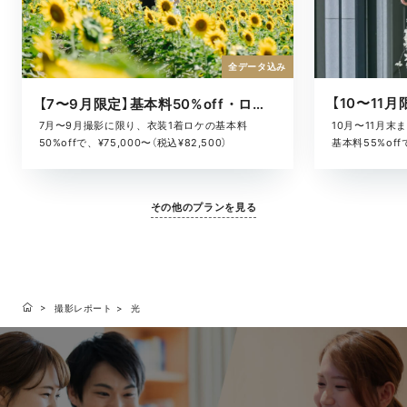
全データ込み
【7〜9月限定】基本料50%off・ロケキャンペーン
10月〜11月
7月〜9月撮影に限り、衣装1着ロケの基本料
基本料55%offで
50%offで、¥75,000〜（税込¥82,500）
その他のプランを見る
撮影レポート
光