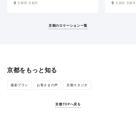
洋館で撮影をお楽しみいただけます。有形文化財
OK。おふたり
京都府 京都市
京都府 京都市
に登録される建物の中に一歩足を踏み入れると、
る結婚式はいか
かつての風雅をそのままとどめたようなレトロモ
の目の前に位置
ダンな空間が広がります。ドレス姿が一層引き立
めるのも魅力で
つロケーションで、おしゃれなフォトウエディン
京都のロケーション一覧
グが叶います。
京都をもっと知る
撮影プラン
お客さまの声
京都スタジオ
京都TOPへ戻る