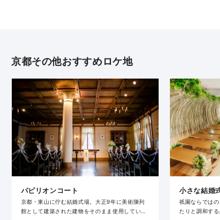
京都その他おすすめロケ地
パビリオンコート
小さな結婚式
京都・東山に佇む結婚式場。大正9年に美術陳列
祇園ならではの
館として建築された建物をそのまま使用している
たりと調和する