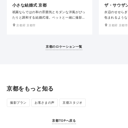
小さな結婚式 京都
ザ・サウザ
祇園ならではの和の雰囲気とモダンな洋風がぴっ
水辺のせせらぎ
たりと調和する結婚式場。ペットと一緒に撮影も
包まれるような
OK。おふたりの大切なゲストと一緒に写真で叶え
ル。一歩足を踏
京都府 京都市
京都府 京都市
る結婚式はいかかがでしょうか？祇園白川の巽橋
く透明の大きな
の目の前に位置しており、京都らしい景観を楽し
のバージンロー
めるのも魅力です。
を感じられ、駅
れた空間が広が
京都のロケーション一覧
京都をもっと知る
撮影プラン
お客さまの声
京都スタジオ
京都TOPへ戻る