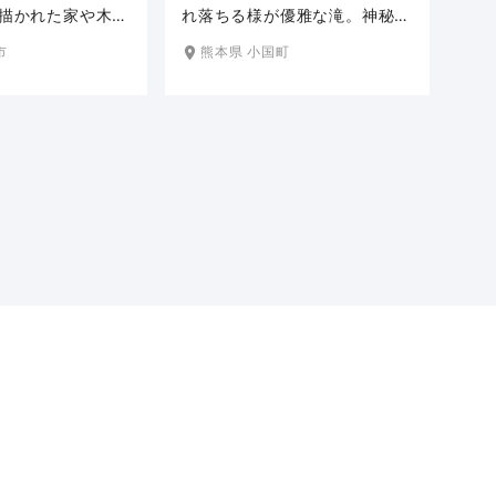
描かれた家や木、
れ落ちる様が優雅な滝。神秘的
…。絵本作家・葉
な観光スポットとしてSNSでも
市
熊本県 小国町
作の原点である阿
人気を集めています。木漏れ日
しい丘の上にたた
に照らされた滝と緑に囲まれた
広々とした草原や
ロケーションはマイナスイオン
阿蘇の大自然に心
たっぷり。早朝には光芒が発生
らぎの撮影スポッ
することも。特に新緑と紅葉の
から紅葉まで、訪
時期の撮影がおすすめです。
って違った表情を
できるロケ地で