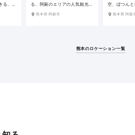
る、阿蘇のエリアの人気観光ス
空、ぽつんと
きる、阿
ポット。夏は瑞々しい緑の草
人、動物たち
ト。見渡
熊本県 阿蘇市
熊本県 阿蘇
原、秋はススキの群生と、一年
祥明の絵本創
夏は瑞々
を通して雄大な自然とその彩り
蘇長陽村の美
の群生
を楽しめる草千里ヶ浜。中岳を
ずむ美術館。
な自然と
背景に、大きな池や放牧された
丘から見渡す
360度
熊本のロケーション一覧
馬が悠々と歩く姿など、ゆった
癒される、安
景色をバ
りと流れるような時間の中で撮
トです。新緑
か撮るこ
影楽しんでいただけます。
れる時期によ
ックな写
楽しむことが
す。
す。
と知る