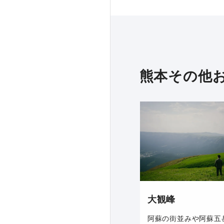
熊本その他
大観峰
阿蘇の街並みや阿蘇五