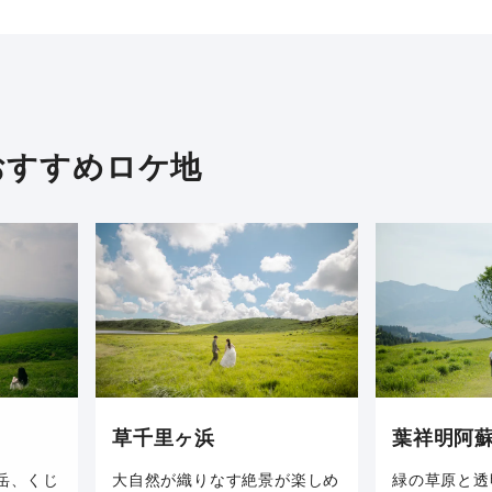
おすすめロケ地
草千里ヶ浜
葉祥明阿
大自然が織りなす絶景が楽しめ
緑の草原と透
岳、くじ