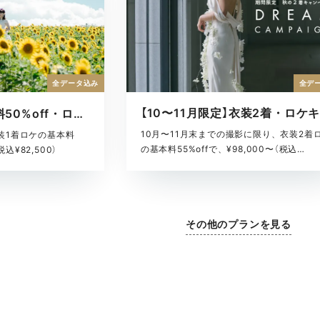
全デ
全データ込み
【7〜9月限定】基本料50%off・ロケキャンペーン
10月〜11月末までの撮影に限り、衣装2着
装1着ロケの基本料
の基本料55%offで、¥98,000〜（税込
税込¥82,500）
¥107,800）
その他のプランを見る