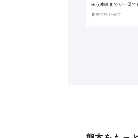
ゅう連峰までが一望で
蘇随一のビュースポッ
熊本県 阿蘇市
す限り草原が広がり、
しい新緑、秋はススキ
と、一年を通して雄大
その彩りを楽しめます。
の大パノラマの美しい
ックに、この場所でし
とのできないダイナミ
真を残すことができま
熊本をもっ