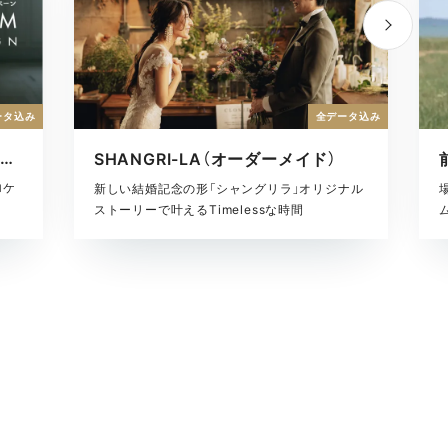
ータ込み
全データ込み
【10〜11月限定】衣装2着・ロケキャンペーン
SHANGRI-LA（オーダーメイド）
ロケ
新しい結婚記念の形「シャングリラ」オリジナル
ストーリーで叶えるTimelessな時間