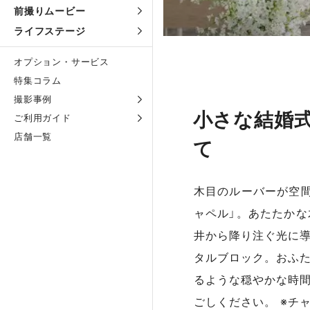
前撮りムービー
ライフステージ
オプション・サービス
特集コラム
撮影事例
小さな結婚
ご利用ガイド
店舗一覧
て
木目のルーバーが空
ャペル」。あたたか
井から降り注ぐ光に
タルブロック。おふ
るような穏やかな時
ごしください。 ※チ