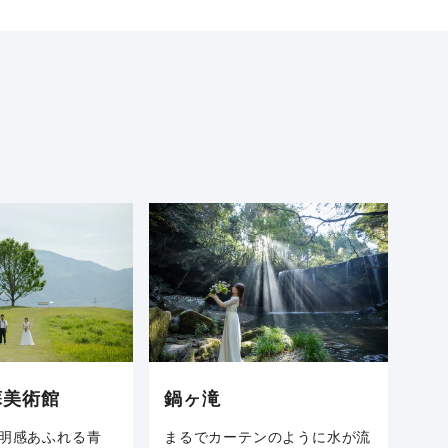
蘇美術館
鍋ヶ滝
明感あふれる青
まるでカーテンのように水が流