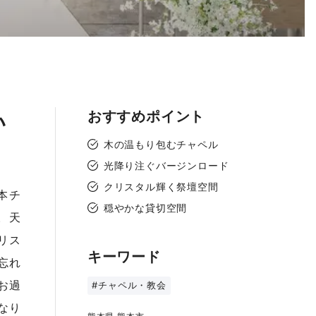
おすすめポイント
い
木の温もり包むチャペル
光降り注ぐバージンロード
クリスタル輝く祭壇空間
本チ
穏やかな貸切空間
。天
リス
キーワード
忘れ
お過
#チャペル・教会
なり