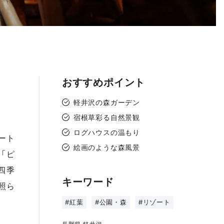
おすすめポイント
つ
軽井沢の森ガーデン
宿根草彩る自然景観
ログハウスの温もり
ート
絵画のような森風景
「ピ
四季
キーワード
照ら
#紅葉
#公園・森
#リゾート