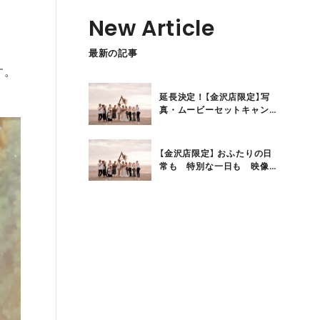
New Article
最新の記事
す。
延長決定！【金沢店限定】写
真・ムービーセットキャン
ペーン
【金沢店限定】 おふたりの日
常も 特別な一日も 映像
で残すムービー特別プラン
が登場