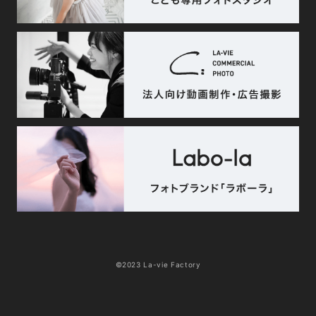
©2023 La-vie Factory