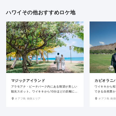
ハワイその他おすすめロケ地
マジックアイランド
カピオラニ
アラモアナ・ビーチパーク内にある眺望が美しい
ワイキキから程
観光スポット。ワイキキから10分ほどの距離にあ
できる自然豊か
り、ダイヤモンドヘッドを遠縁に望みながら美し
場と、雄大な山
オアフ島 南側エリア
オアフ島 南
いビーチと緑の公園での撮影が楽しめます。サン
空と緑のコント
セットのビューポイントとしても有名で、目の前
みゆく夕陽を眺
に沈んでいく夕日を眺めながら、昼と夜が溶け合
どの時間帯もそ