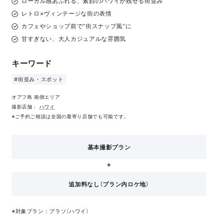
ローカル感あふれる、素顔のハワイが残せる街並み
レトロ×ヴィンテージな街の表情
カフェやショップ前で“街スナップ風”に
甘すぎない、大人カジュアルな雰囲気
キーワード
#街並み・スポット
オアフ島 南側エリア
撮影店舗：
ハワイ
※ご予約ご相談は全国の最寄り店舗でも可能です。
基本撮影プラン
追加料なし（プラン内ロケ地）
※対象プラン：プラソ（ハワイ）