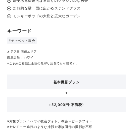
歴史ある伝統的な石造りのクラシカルな教会
幻想的な壁一面に広がるステンドグラス
モンキーポッドの大樹と広大なガーデン
キーワード
#チャペル・教会
オアフ島 南側エリア
撮影店舗：
ハワイ
※ご予約ご相談は全国の最寄り店舗でも可能です。
基本撮影プラン
+52,000円（不課税）
※対象プラン：ハワイ教会フォト、教会＋ビーチフォト
※セレモニー進行のような撮影や家族同行の撮影は不可