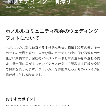
トウェディング・前撮り
Wedding Photo Location
ホノルルコミュニティ教会のウェディング
フォトについて
ホノルルの北部に位置する本格的な教会。樹齢300年のモンキー
ポッドの大樹が育つ、広大な緑のガーデンの中に佇む石造りの外
観が印象的です。深紅のバージンロードと木の温かみを感じる内
装、壁一面に広がるステンドグラスが美しく調和する荘厳な空間
で撮影を楽しめます。クラシカルな雰囲気たっぷりのハワイの伝
統が感じられる教会です。
おすすめポイント