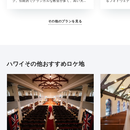
グ。伝統的でクラシカルな教会が多く、高い天井
るフォトウェデ
やアーチ型の窓、ステンドグラスから差し込む光
撮影に加え、青
がより幻想的な色合いに。衣装は、当日にハワイ
ーション撮影の
のドレスサロンにてお選びいただきます。撮影に
ィングドレスは
その他のプランを見る
必要なすべてがセットになった安心の撮影プラン
に必要なすべて
です。
ンです。
ハワイその他おすすめロケ地