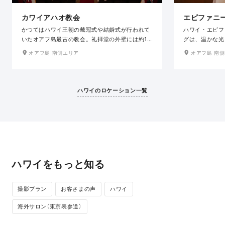
カワイアハオ教会
エピファニ
かつてはハワイ王朝の戴冠式や結婚式が行われて
ハワイ・エピフ
いたオアフ島最古の教会。礼拝堂の外壁には約1
グは、温かな光
万4000個のサンゴ石が使用されており、歴史的
別なひととき。
オアフ島 南側エリア
オアフ島 南
にも貴重な建物として今も優美なその姿を残して
かな自然が調和
います。祭壇まで伸びるシンクのバージンロード
気の中で撮影が
と、壮麗なパイプオルガン、重厚な雰囲気漂う内
ザインと伝統的
観と由緒ある教会ならではの格式高い空間美が魅
の思い出となる
ハワイのロケーション一覧
力です。
ワイならではの
愛を誓うシーン
ハワイをもっと知る
撮影プラン
お客さまの声
ハワイ
海外サロン（東京表参道）