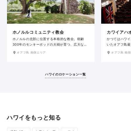
カワイアハ
ホノルルコミュニティ教会
かつてはハワイ
ホノルルの北部に位置する本格的な教会。樹齢
いたオアフ島最
300年のモンキーポッドの大樹が育つ、広大な緑
万4000個の
のガーデンの中に佇む石造りの外観が印象的で
オアフ島 南
オアフ島 南側エリア
にも貴重な建物
す。深紅のバージンロードと木の温かみを感じる
います。祭壇ま
内装、壁一面に広がるステンドグラスが美しく調
と、壮麗なパイ
和する荘厳な空間で撮影を楽しめます。クラシカ
観と由緒ある教
ルな雰囲気たっぷりのハワイの伝統が感じられる
ハワイのロケーション一覧
力です。
教会です。
ハワイをもっと知る