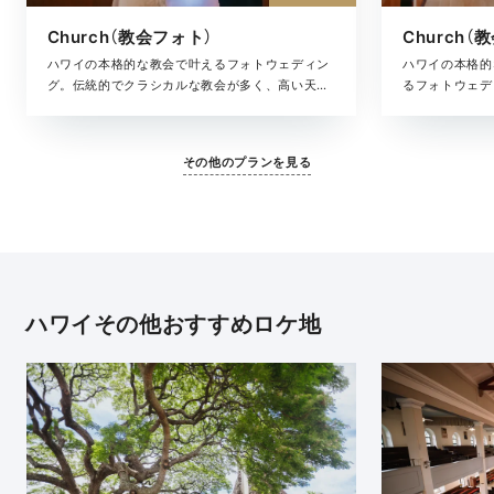
Church（教会フォト）
Church
ハワイの本格的な教会で叶えるフォトウェディン
ハワイの本格的
グ。伝統的でクラシカルな教会が多く、高い天井
るフォトウェデ
やアーチ型の窓、ステンドグラスから差し込む光
撮影に加え、青
がより幻想的な色合いに。衣装は、当日にハワイ
ーション撮影の
のドレスサロンにてお選びいただきます。撮影に
ィングドレスは
その他のプランを見る
必要なすべてがセットになった安心の撮影プラン
に必要なすべて
です。
ンです。
ハワイその他おすすめロケ地