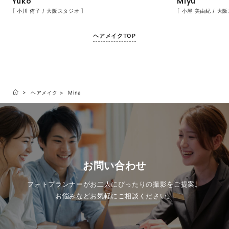
Yuko
Miyu
［ 小川 侑子 / 大阪スタジオ ］
［ 小屋 美由紀 / 大
ヘアメイクTOP
ヘアメイク
Mina
お問い合わせ
フォトプランナーがお二人にぴったりの撮影をご提案。
お悩みなどお気軽にご相談ください。