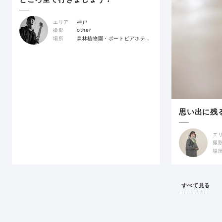
エリア
神戸
撮影
other
場所
森林植物園・ポートピアホテル・スタジオ
思い出に残
エ
撮
場
すべて見る