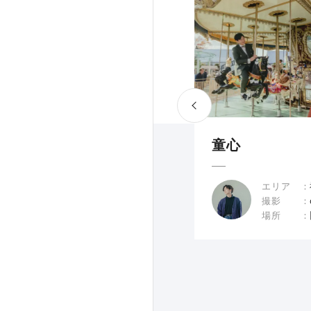
童心
エリア
撮影
場所