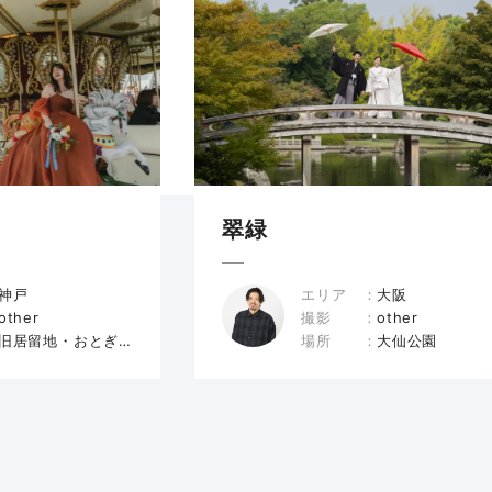
翠緑
神戸
エリア
大阪
other
撮影
other
旧居留地・おとぎの国
場所
大仙公園