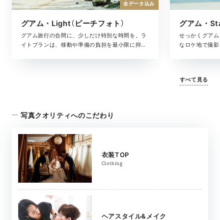
全データ込み
グアム・Light（ビーチフォト）
グアム・Sta
グアム旅行の合間に、少しだけ特別な時間を。ラ
せっかくグアム
イトプランは、移動や準備の負担を最小限に抑え
なロケ地で撮影
た、気軽に叶うビーチフォトプランです。衣装・
イクすべて込み
ヘアメイク・撮影まで必要なものはすべてプラン
ードプラン。グ
に含まれているから、現地で長時間を取られるこ
もしくは２ヶ所
すべて見る
となく、旅のスケジュールに自然に組み込めま
PLUSO（オ
す。「きちんとした写真は欲しいけれど、大がか
す。
りな準備はしたくない」そんなふたりにちょうど
いい、グアムらしい一枚を。
写真クオリティへのこだわり
衣装TOP
Clothing
ヘアスタイル&メイク