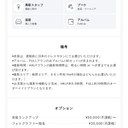
美容スタッフ
ブーケ
撮影に同行
造花・ブートニア
送迎
アルバム
車にて移動
Fullのみ
備考
※衣装は、渡航前に日本のドレスサロンにてお選びいただけます。
※アルバム：FULLプランのみアルバム(40カット)が含まれます。
※撮影時間：HALFプランの撮影時間帯は、明るい時間 or 〜夕景までをお選
び頂けます。
※撮影エリア：南部エリア、タモン市街（Halfの場合はどちらかお選びいただ
けます。）
※お支度から撮影や移動など含め、HALF約5.5時間、FULL約10時間のオー
ダーメイドプランとなります。
オプション
衣装ランクアップ
¥30,000（不課税）〜
フォトグラファー指名
¥35,000（不課税）