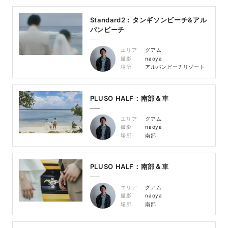
Standard2：タンギソンビーチ&アル
パンビーチ
エリア
グアム
撮影
naoya
場所
アルパンビーチリゾート
PLUSO HALF：南部＆車
エリア
グアム
撮影
naoya
場所
南部
PLUSO HALF：南部＆車
エリア
グアム
撮影
naoya
場所
南部