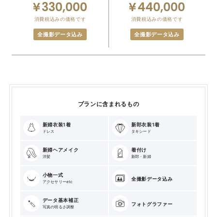
330,000
440,000
消費税込みの価格です
消費税込みの価格です
全撮影データ込み
全撮影データ込み
プランに含まれるもの
新婦衣装1着
新郎衣装1着
ドレス
タキシード
新婦ヘアメイク
着付け
洋髪
新郎・新婦
小物一式
全撮影データ込み
アクセサリーetc
データ基本補正
フォトグラファー
写真の明るさ調整