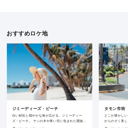
おすすめロケ地
ジミーディーズ・ビーチ
タモン市街
白い砂浜と穏やかな海が広がる、ジミーディー
どこか懐かしい
ズ・ビーチ。 ヤシの木や青い空に包まれた開放的
からのぞく美し
なロケーションで、グアムらしい自然体のウェデ
光都市。島内で