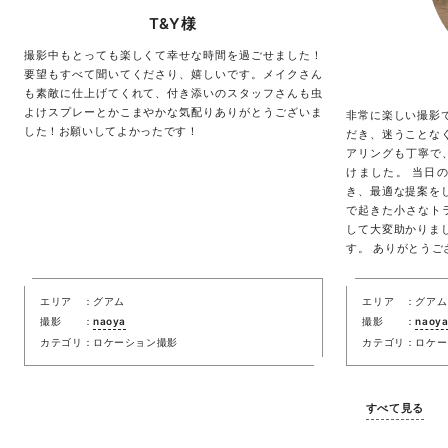
T&Y様
撮影中もとっても楽しくて幸せな時間を過ごせました！
要望もすべて聞いてくださり、嬉しいです。メイクさん
も素敵に仕上げてくれて、付き添いのスタッフさんも虫
よけスプレーとかこまやかな気配りありがとうございま
非常に楽しい撮影
した！お願いしてよかったです！
だき、迷うことな
アリングも丁寧で
けました。 当日
き、最適な提案を
で起きた小さなト
して大変助かりま
す。 ありがとうご
エリア
グアム
エリア
グアム
撮影
naoya
撮影
naoy
カテゴリ
ロケーション撮影
カテゴリ
ロケー
すべて見る