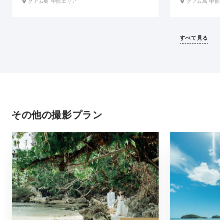
グアム島 中部エリア
グアム島 中
ィングフォトを残せます。夕暮れには海と空がや
旅行者にとって
さしい光に染まり、サンセットを背景にしたロマ
す。ビーチや海
ンチックな一枚も。肩の力を抜いて、おふたりら
建物が多数存在
しく楽しみながら撮影できるビーチです。
写真を残せるロ
すべて見る
その他の撮影プラン