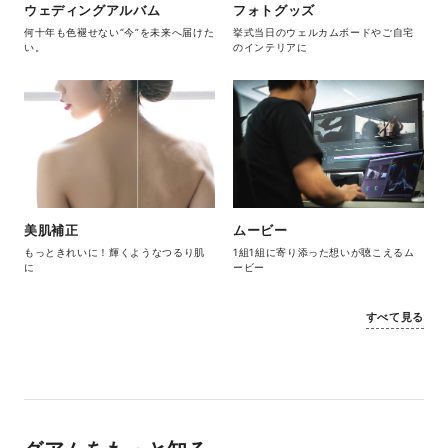
ウェディングアルバム
フォトグッズ
何十年も色褪せない“今”を未来へ届けた
挙式当日のウェルカムボードやご自宅
い。
のインテリアに
美肌補正
ムービー
もっときれいに！輝くようなつるり肌
1組1組に寄り添った想いが聴こえるム
に
ービー
すべて見る