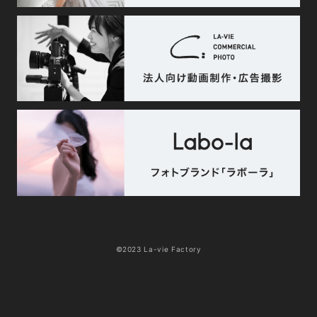
©2023 La-vie Factory