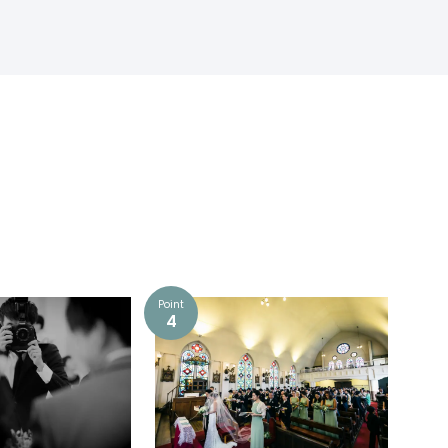
Point
4