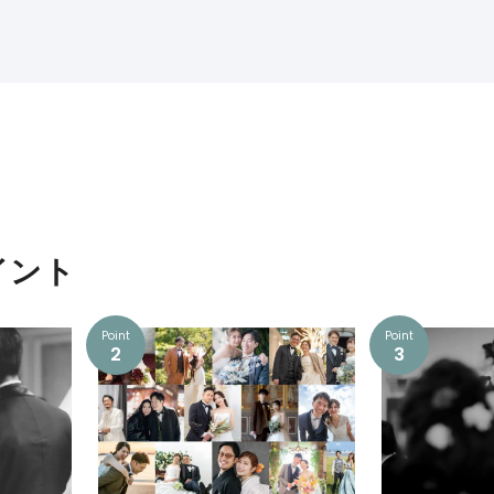
イント
Point
Point
2
3