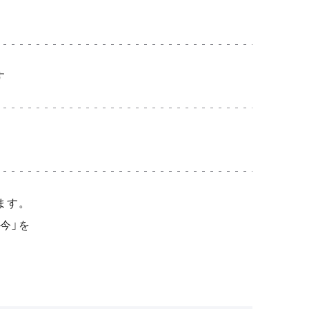
す
ます。
今」を