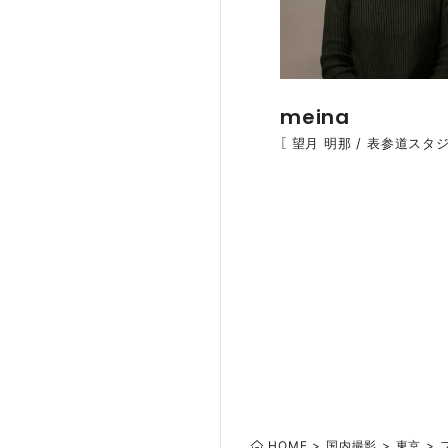
meina
［ 望月 明那 / 表参道スタジ
HOME
国内撮影
東京