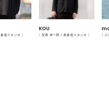
KOU
m
 表参道スタジオ ］
［ 安西 幸一郎 / 表参道スタジオ ］
［ 