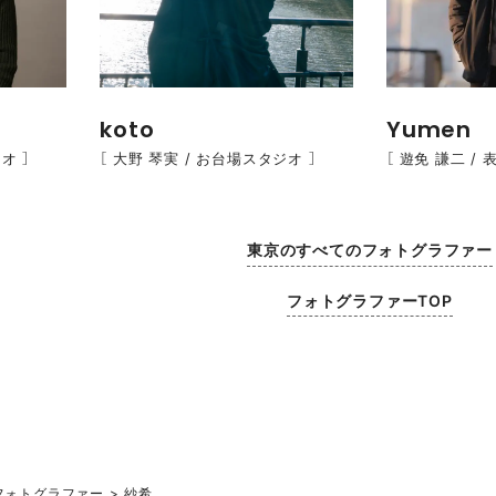
koto
Yumen
オ ］
［ 大野 琴実 / お台場スタジオ ］
［ 遊免 謙二 /
東京のすべてのフォトグラファー
フォトグラファーTOP
フォトグラファー
紗希