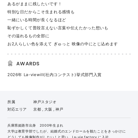
あるがままに残したいです！
特別な日だからこそ生まれる感情も
一緒にいる時間が長くなるほど
恥ずかしくて普段言えない言葉や伝えたかった想いも
その溢れるもの全部に
お2人らしい色を添えて ぎゅっと 映像の中にとじ込めます
AWARDS
2026年 La-viewill(社内コンテスト)挙式部門入賞
所属
神戸スタジオ
対応エリア
京都 , 大阪 , 神戸
兵庫県姫路市出身 2000年生まれ
大学は教育学部でしたが、結婚式のエンドロールを観たことをきっかけに
どうしても映像制作がしたい！と思い、La-vie factory に入社。