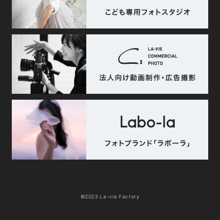
©2023 La-vie Factory