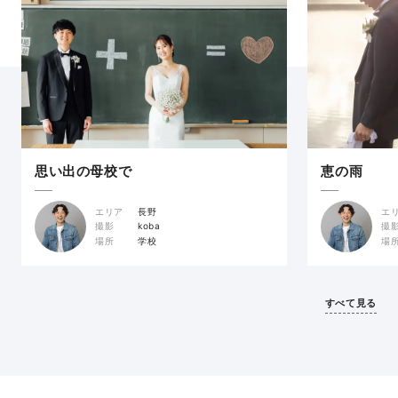
思い出の母校で
恵の雨
エリア
長野
エ
撮影
koba
撮
場所
学校
場
すべて見る