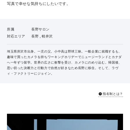
写真で幸せな気持ちにしたいです。
所属
長野サロン
対応エリア
長野 , 軽井沢
埼玉県所沢市出身。一児の父。小中高は野球三昧。一般企業に就職するも、
趣味で買ったカメラを持ちワーキングホリデーでニュージーランドとカナダ
へ一年ずつ留学。世界の広さに衝撃を受け、カメラにのめり込む。帰国後、
思い切った決断力と行動力で自然が好きなため長野に移住。そして、ラヴ
ィ・ファクトリーにジョイン。
指名制とは？