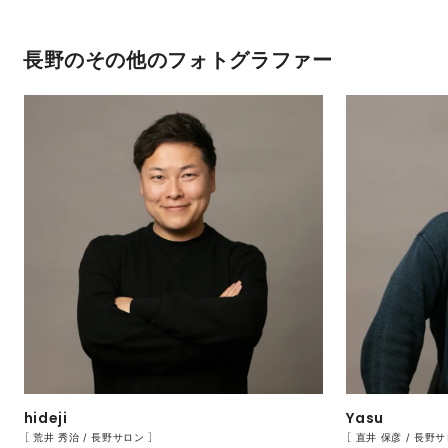
長野のその他のフォトグラファー
hideji
Yasu
［ 荒井 秀治 / 長野サロン ］
［ 直井 保彦 / 長野サ