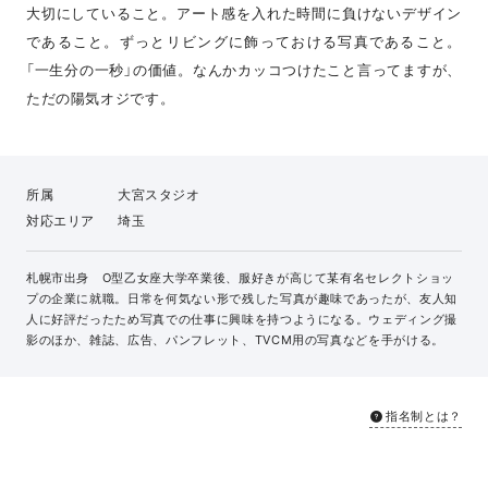
大切にしていること。アート感を入れた時間に負けないデザイン
であること。ずっとリビングに飾っておける写真であること。
「一生分の一秒」の価値。なんかカッコつけたこと言ってますが、
ただの陽気オジです。
所属
大宮スタジオ
対応エリア
埼玉
札幌市出身 O型乙女座大学卒業後、服好きが高じて某有名セレクトショッ
プの企業に就職。日常を何気ない形で残した写真が趣味であったが、友人知
人に好評だったため写真での仕事に興味を持つようになる。ウェディング撮
影のほか、雑誌、広告、パンフレット、TVCM用の写真などを手がける。
指名制とは？