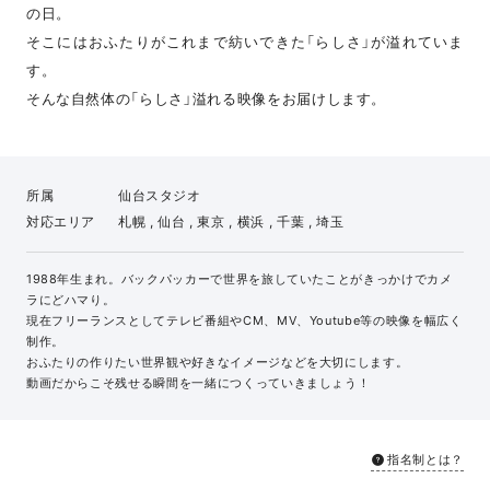
の日。
そこにはおふたりがこれまで紡いできた「らしさ」が溢れていま
す。
そんな自然体の「らしさ」溢れる映像をお届けします。
所属
仙台スタジオ
対応エリア
札幌 , 仙台 , 東京 , 横浜 , 千葉 , 埼玉
1988年生まれ。バックパッカーで世界を旅していたことがきっかけでカメ
ラにどハマり。
現在フリーランスとしてテレビ番組やCM、MV、Youtube等の映像を幅広く
制作。
おふたりの作りたい世界観や好きなイメージなどを大切にします。
動画だからこそ残せる瞬間を一緒につくっていきましょう！
指名制とは？