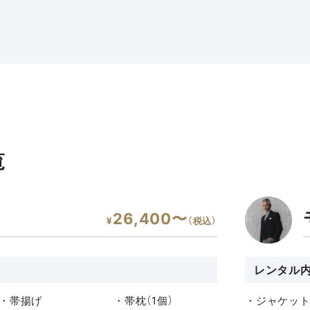
覧
26,400〜
¥
（税込）
レンタル
・帯揚げ
・帯枕（1個）
・ジャケッ