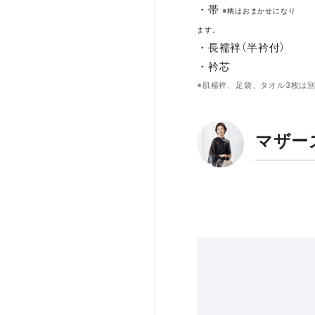
・帯
※柄はおまかせになり
ます。
・長襦袢（半衿付）
・衿芯
※肌襦袢、足袋、タオル3枚は
マザー