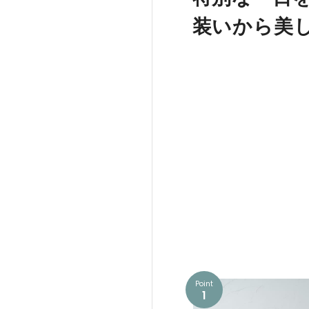
装いから美
Point
1