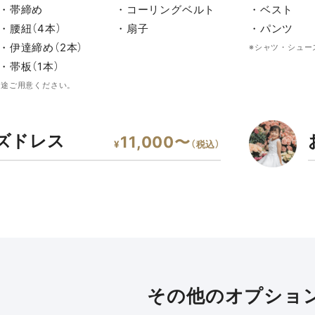
・帯締め
・コーリングベルト
・ベスト
・腰紐（4本）
・扇子
・パンツ
・伊達締め（2本）
※シャツ・シュー
・帯板（1本）
別途ご用意ください。
ズドレス
11,000〜
¥
（税込）
その他のオプショ