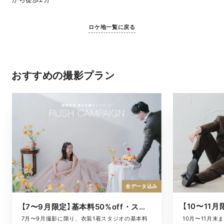
ロケ地一覧に戻る
おすすめの撮影プラン
全データ込み
【7〜9月限定】基本料50%off・スタジオキャンペーン
10月〜11月
7月〜9月撮影に限り、衣装1着スタジオの基本料