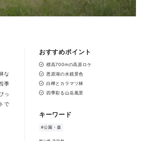
おすすめポイント
標高700mの高原ロケ
林な
恩原湖の水鏡景色
四季
白樺とカラマツ林
四季彩る山岳風景
ぴっ
トで
キーワード
#公園・森