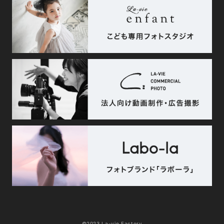
©2023 La-vie Factory