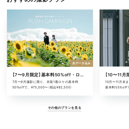
全データ込み
【7〜9月限定】基本料50%off・ロケキャンペーン
10月〜11月
7月〜9月撮影に限り、衣装1着ロケの基本料
基本料55%offで
50%offで、¥75,000〜（税込¥82,500）
その他のプランを見る