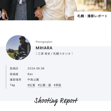
札幌・撮影レポート
Photographer
MIHARA
［ 三原 裕史 / 札幌スタジオ ］
投稿日
2024.09.06
投稿者
Ran
撮影場所
中島公園
Tag
#紅葉
#公園・森
#和装
Shooting Report