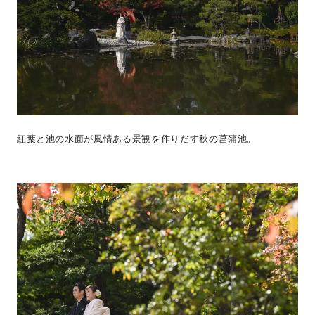
紅葉と池の水面が風情ある景観を作りだす秋の菖蒲池。