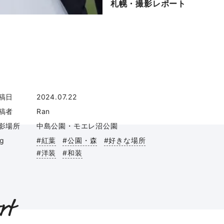
札幌・撮影レポート
稿日
2024.07.22
稿者
Ran
影場所
中島公園・モエレ沼公園
ag
#紅葉
#公園・森
#好きな場所
#洋装
#和装
rt