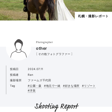
札幌・撮影レポート
Photographer
other
［ その他フォトグラファー ］
投稿日
2024.07.11
投稿者
Ran
撮影場所
ファームズ千代田
Tag
#公園・森
#地元で一緒
#好きな場所
#リゾート
#洋装
Shooting Report