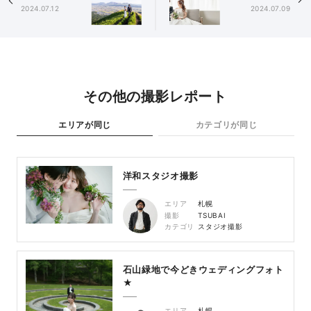
2024.07.12
2024.07.09
その他の撮影レポート
エリアが同じ
カテゴリが同じ
洋和スタジオ撮影
エリア
札幌
撮影
TSUBAI
カテゴリ
スタジオ撮影
石山緑地で今どきウェディングフォト
★
エリア
札幌