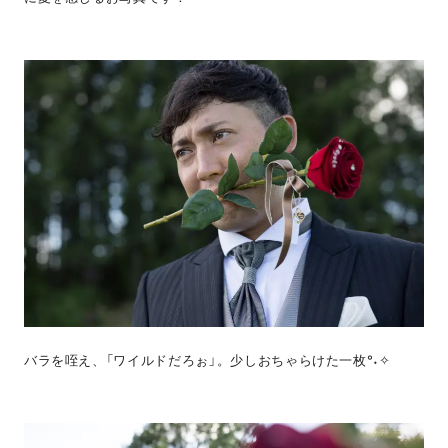
バラを咥え、「ワイルドだろぉ」。少しおちゃらけた一枚°˖✧