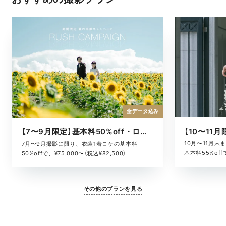
全データ込み
【7〜9月限定】基本料50%off・ロケキャンペーン
10月〜11月
7月〜9月撮影に限り、衣装1着ロケの基本料
基本料55%offで
50%offで、¥75,000〜（税込¥82,500）
その他のプランを見る