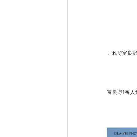
これぞ富良野
富良野1番人