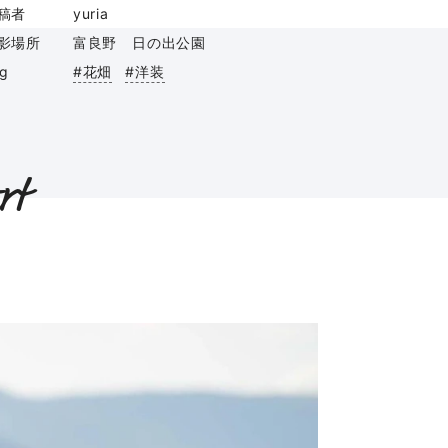
稿者
yuria
影場所
富良野 日の出公園
ag
#花畑
#洋装
rt