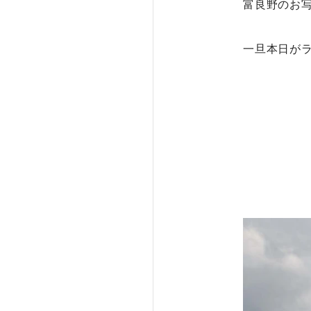
富良野のお
一旦本日が