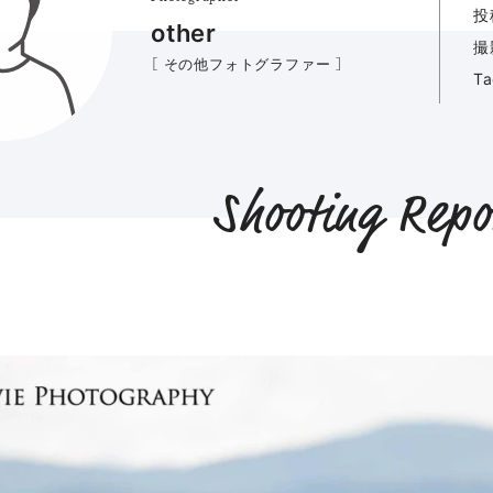
投
other
撮
［ その他フォトグラファー ］
T
Shooting Repo