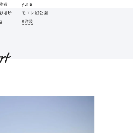
稿者
yuria
影場所
モエレ沼公園
ag
#洋装
rt