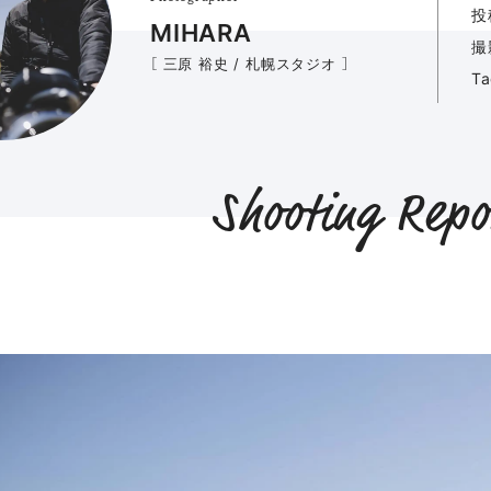
投
MIHARA
撮
［ 三原 裕史 / 札幌スタジオ ］
T
Shooting Repo