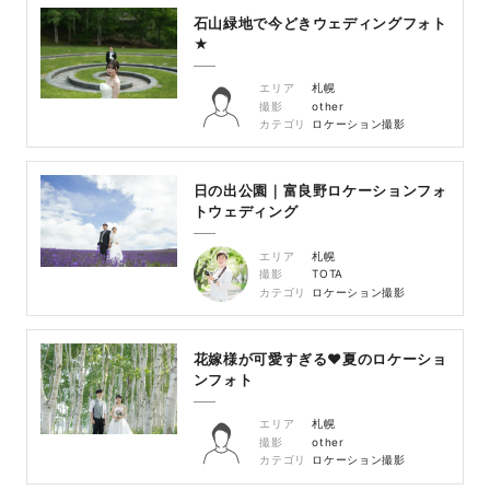
石山緑地で今どきウェディングフォト
★
エリア
札幌
撮影
other
カテゴリ
ロケーション撮影
日の出公園｜富良野ロケーションフォ
トウェディング
エリア
札幌
撮影
TOTA
カテゴリ
ロケーション撮影
花嫁様が可愛すぎる♥夏のロケーショ
ンフォト
エリア
札幌
撮影
other
カテゴリ
ロケーション撮影