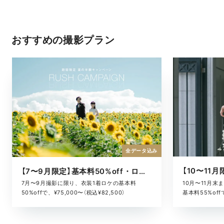
おすすめの撮影プラン
全データ込み
【7〜9月限定】基本料50%off・ロケキャンペーン
10月〜11月
7月〜9月撮影に限り、衣装1着ロケの基本料
基本料55%offで
50%offで、¥75,000〜（税込¥82,500）