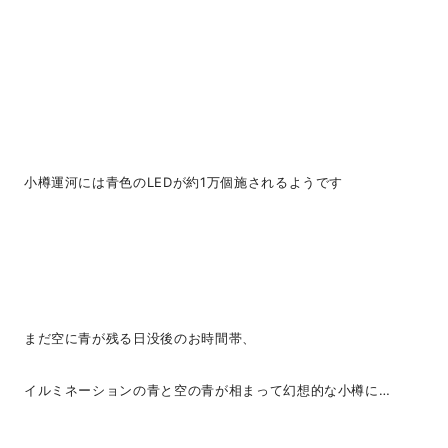
小樽運河には青色のLEDが約1万個施されるようです
まだ空に青が残る日没後のお時間帯、
イルミネーションの青と空の青が相まって幻想的な小樽に…