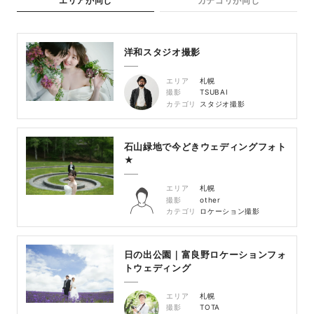
エリアが同じ
カテゴリが同じ
洋和スタジオ撮影
エリア
札幌
撮影
TSUBAI
カテゴリ
スタジオ撮影
石山緑地で今どきウェディングフォト
★
エリア
札幌
撮影
other
カテゴリ
ロケーション撮影
日の出公園｜富良野ロケーションフォ
トウェディング
エリア
札幌
撮影
TOTA