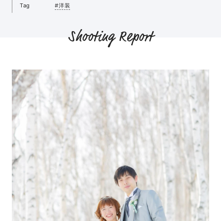
Tag
#洋装
Shooting Report