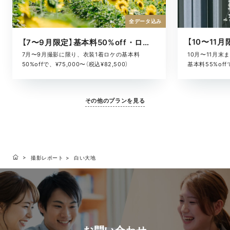
全データ込み
【7〜9月限定】基本料50%off・ロケキャンペーン
10月〜11月
7月〜9月撮影に限り、衣装1着ロケの基本料
基本料55%offで
50%offで、¥75,000〜（税込¥82,500）
その他のプランを見る
撮影レポート
白い大地