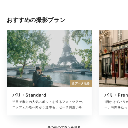
おすすめの撮影プラン
全データ込み
パリ・Standard
パリ・Pre
半日で市内の人気スポットを巡るフォトツアー。
1日かけてパリ
エッフェル塔へ向かう道中も、セーヌ川沿いを並
ー。時間をたっ
んで歩く時間も、「パリで過ごした時間」をそのま
の移ろいまで美
ま残したいおふたりへ。撮影・衣裳・ヘアメイ
ルバムがセット
ク・撮影データも含めた撮影プランです。
も大切にしたい
その他のプランを見る