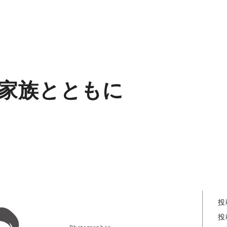
家族とともに
投
投