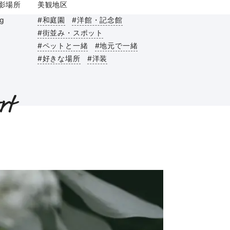
影場所
美観地区
ag
#和庭園
#洋館・記念館
#街並み・スポット
#ペットと一緒
#地元で一緒
#好きな場所
#洋装
rt