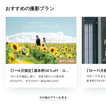
おすすめの撮影プラン
全データ込み
【7〜9月限定】基本料50%off・ロケキャンペーン
10月〜11月
7月〜9月撮影に限り、衣装1着ロケの基本料
基本料55%offで
50%offで、¥75,000〜（税込¥82,500）
その他のプランを見る