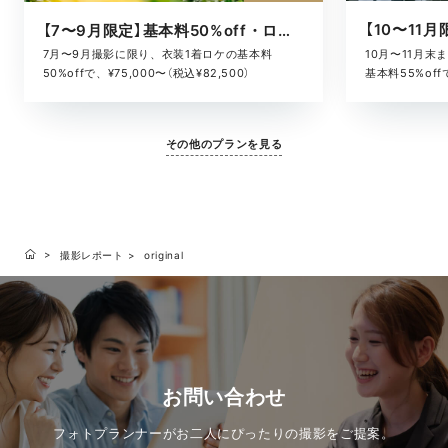
【7〜9月限定】基本料50%off・ロケキャンペーン
10月〜11月
7月〜9月撮影に限り、衣装1着ロケの基本料
基本料55%offで
50%offで、¥75,000〜（税込¥82,500）
その他のプランを見る
撮影レポート
original
お問い合わせ
フォトプランナーがお二人にぴったりの撮影をご提案。