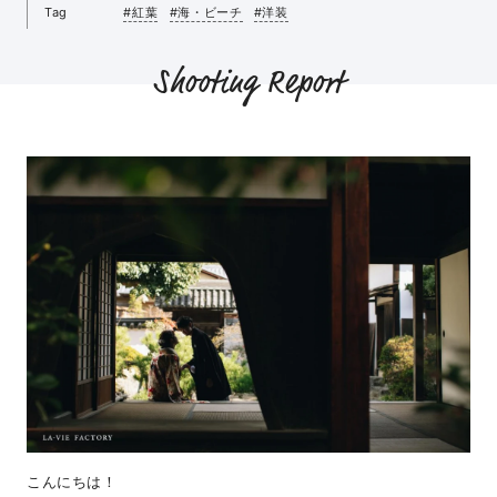
Tag
#紅葉
#海・ビーチ
#洋装
Shooting Report
こんにちは！