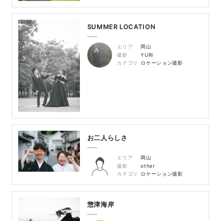
SUMMER LOCATION
エリア
岡山
撮影
YURI
カテゴリ
ロケーション撮影
お二人らしさ
エリア
岡山
撮影
other
カテゴリ
ロケーション撮影
惣津海岸