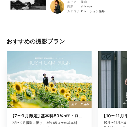
エリア
岡山
撮影
shiraga
カテゴリ
ロケーション撮影
おすすめの撮影プラン
全データ込み
【7〜9月限定】基本料50%off・ロケキャンペーン
10月〜11月
7月〜9月撮影に限り、衣装1着ロケの基本料