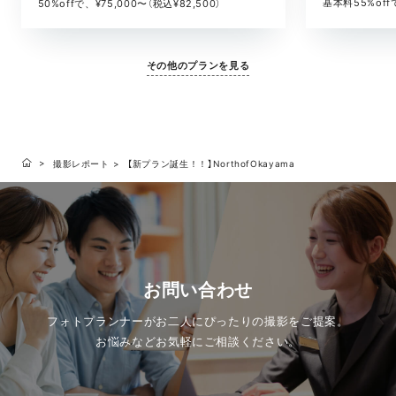
基本料55%offで
50%offで、¥75,000〜（税込¥82,500）
その他のプランを見る
撮影レポート
【新プラン誕生！！】NorthofOkayama
お問い合わせ
フォトプランナーがお二人にぴったりの撮影をご提案。
お悩みなどお気軽にご相談ください。