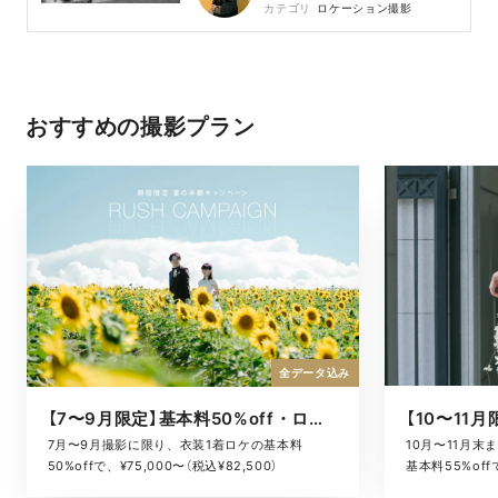
カテゴリ
ロケーション撮影
おすすめの撮影プラン
全データ込み
【7〜9月限定】基本料50%off・ロケキャンペーン
10月〜11月
7月〜9月撮影に限り、衣装1着ロケの基本料
基本料55%offで
50%offで、¥75,000〜（税込¥82,500）