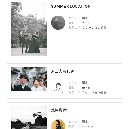
SUMMER LOCATION
エリア
岡山
撮影
YURI
カテゴリ
ロケーション撮影
お二人らしさ
エリア
岡山
撮影
other
カテゴリ
ロケーション撮影
惣津海岸
エリア
岡山
撮影
shiraga