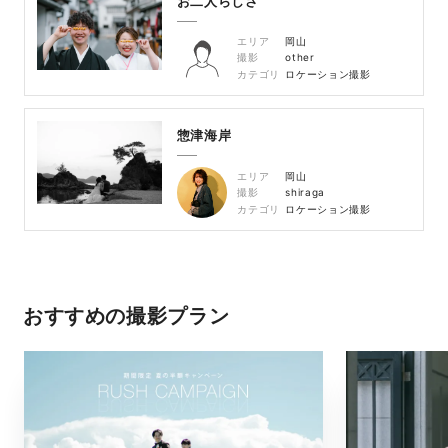
お二人らしさ
エリア
岡山
撮影
other
カテゴリ
ロケーション撮影
惣津海岸
エリア
岡山
撮影
shiraga
カテゴリ
ロケーション撮影
おすすめの撮影プラン