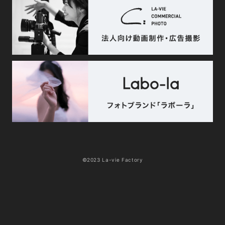
©2023 La-vie Factory