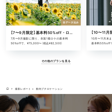
全データ込み
【7〜9月限定】基本料50%off・ロケキャンペーン
10月〜11月
7月〜9月撮影に限り、衣装1着ロケの基本料
基本料55%offで
50%offで、¥75,000〜（税込¥82,500）
その他のプランを見る
撮影レポート
館内プチロケーション