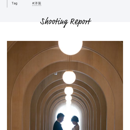
Tag
#洋装
Shooting Report